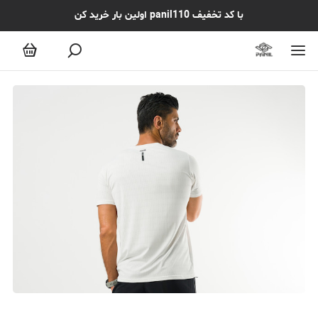
با کد تخفیف panil110 اولین بار خرید کن