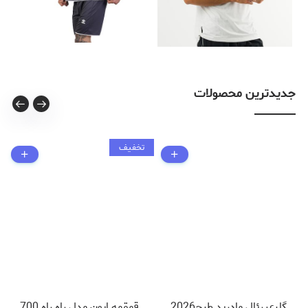
جدیدترین محصولات
تخفیف
گلری رئال مادرید طرح2026
قمقمه ایون مدل راه راه 700