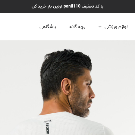
با کد تخفیف panil110 اولین بار خرید کن
لوازم ورزشی
بچه گانه
باشگاهی