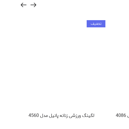
تخفیف
تخفیف
4
لگینگ ورزشی زنانه پانیل مدل 4560
شلوار