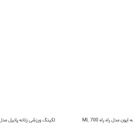
ایون مدل راه راه 700 ML
لگینگ ورزشی زنانه پانیل مدل 560